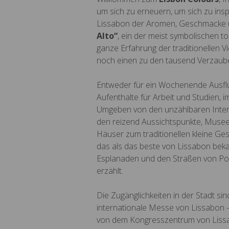
um sich zu erneuern, um sich zu ins
Lissabon der Aromen, Geschmacke u
Alto“
, ein der meist symbolischen t
ganze Erfahrung der traditionellen 
noch einen zu den tausend Verzaube
Entweder für ein Wochenende Ausflug
Aufenthalte für Arbeit und Studien, 
Umgeben von den unzählbaren Interes
den reizend Aussichtspunkte, Musee
Häuser zum traditionellen kleine Ge
das als das beste von Lissabon beka
Esplanaden und den Straßen von Port
erzählt.
Die Zugänglichkeiten in der Stadt si
internationale Messe von Lissabon -
von dem Kongresszentrum von Lissab