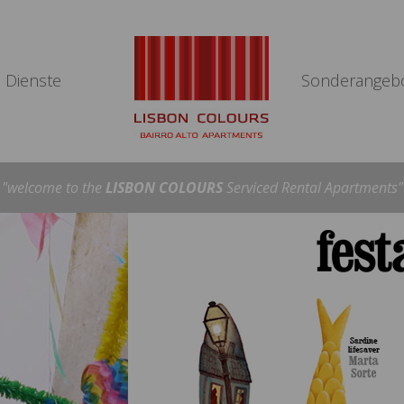
Dienste
Sonderangeb
"welcome to the
LISBON COLOURS
Serviced Rental Apartments"