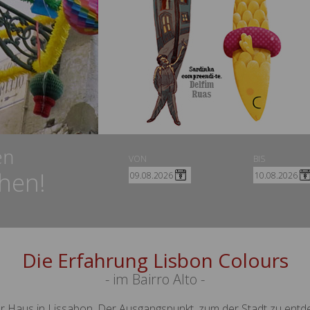
en
VON
BIS
chen!
Die Erfahrung Lisbon Colours
- im Bairro Alto -
Ihr Haus in Lissabon. Der Ausgangspunkt, zum der Stadt zu entd