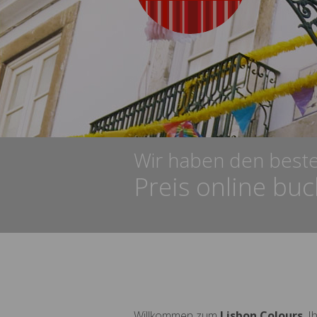
Wir haben den best
Preis online bu
Willkommen zum
Lisbon Colours
, 