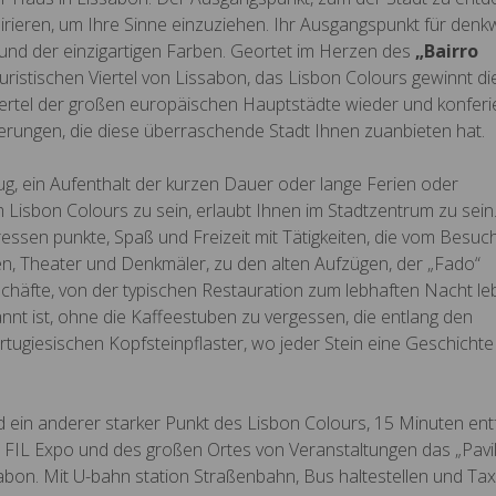
pirieren, um Ihre Sinne einzuziehen. Ihr Ausgangspunkt für den
nd der einzigartigen Farben.
Geortet im Herzen des
„Bairro
ouristischen Viertel von Lissabon, das Lisbon Colours gewinnt di
Viertel der großen europäischen Hauptstädte wieder und konferi
rungen, die diese überraschende Stadt Ihnen zuanbieten hat.
, ein Aufenthalt der kurzen Dauer oder lange Ferien oder
im Lisbon Colours zu sein, erlaubt Ihnen im Stadtzentrum zu sein
sen punkte, Spaß und Freizeit mit Tätigkeiten, die vom Besuc
n, Theater und Denkmäler, zu den alten Aufzügen, der „Fado“
schäfte, von der typischen Restauration zum lebhaften Nacht le
nnt ist, ohne die Kaffeestuben zu vergessen, die entlang den
ugiesischen Kopfsteinpflaster, wo jeder Stein eine Geschichte
nd ein anderer starker Punkt des Lisbon Colours, 15 Minuten en
 FIL Expo und des großen Ortes von Veranstaltungen das „Pavil
on. Mit U-bahn station Straßenbahn, Bus haltestellen und Taxi