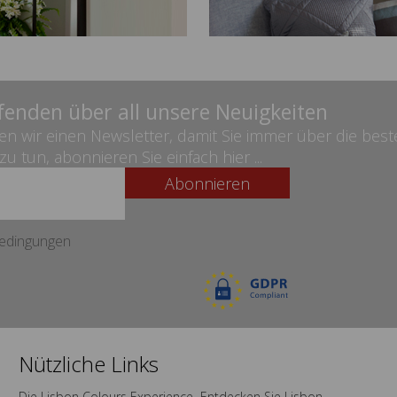
fenden über all unsere Neuigkeiten
len wir einen Newsletter, damit Sie immer über die be
u tun, abonnieren Sie einfach hier ...
Abonnieren
edingungen
Nützliche Links
Die Lisbon Colours Experience
Entdecken Sie Lisbon