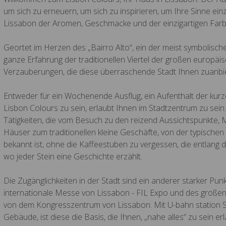
um sich zu erneuern, um sich zu inspirieren, um Ihre Sinne e
Lissabon der Aromen, Geschmacke und der einzigartigen Farb
Geortet im Herzen des „Bairro Alto“, ein der meist symbolisch
ganze Erfahrung der traditionellen Viertel der großen europä
Verzauberungen, die diese überraschende Stadt Ihnen zuanbie
Entweder für ein Wochenende Ausflug, ein Aufenthalt der kurz
Lisbon Colours zu sein, erlaubt Ihnen im Stadtzentrum zu sei
Tätigkeiten, die vom Besuch zu den reizend Aussichtspunkte,
Häuser zum traditionellen kleine Geschäfte, von der typische
bekannt ist, ohne die Kaffeestuben zu vergessen, die entlang
wo jeder Stein eine Geschichte erzählt.
Die Zugänglichkeiten in der Stadt sind ein anderer starker Pu
internationale Messe von Lissabon - FIL Expo und des großen 
von dem Kongresszentrum von Lissabon. Mit U-bahn station St
Gebäude, ist diese die Basis, die Ihnen, „nahe alles“ zu sein e