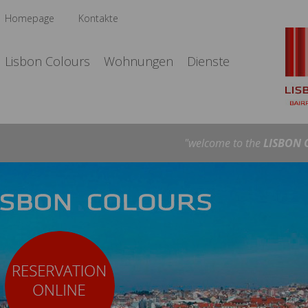
Homepage
Kontakte
Lisbon Colours
Wohnungen
Dienste
"welcome to the
LISBON 