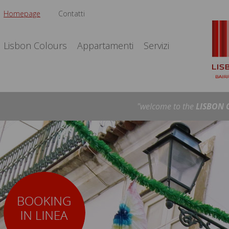
Homepage
Contatti
Lisbon Colours
Appartamenti
Servizi
"welcome to the
LISBON 