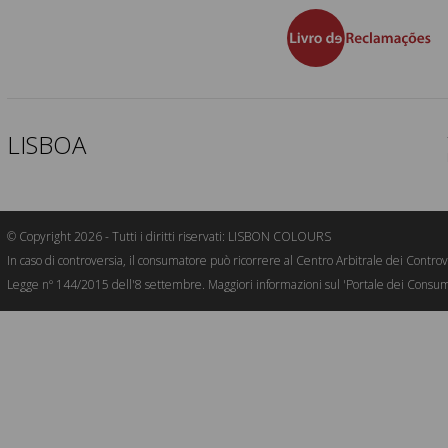
LISBOA
© Copyright 2026 - Tutti i diritti riservati: LISBON COLOURS
In caso di controversia, il consumatore può ricorrere al Centro Arbitrale dei Cont
Legge nº 144/2015 dell'8 settembre. Maggiori informazioni sul 'Portale dei Consu