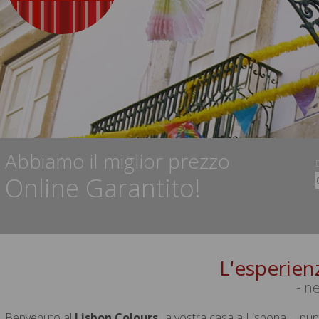
Abbiamo il miglior prezzo
Online Garantito!
L'esperien
- ne
Benvenuto al
Lisbon Colours
, la vostra casa a Lisbona. Il pu