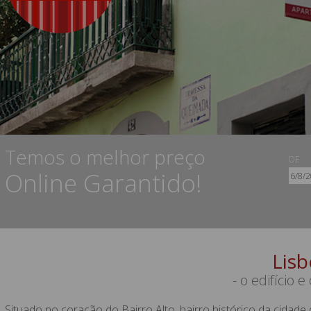
Temos o melhor preço
DE
Online Garantido!
Lisb
- o edifício 
Situado no coração do Bairro Alto, bairro histórico da cidad