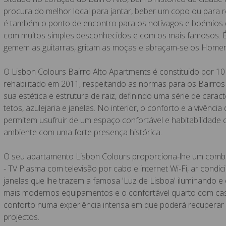
procura do melhor local para jantar, beber um copo ou para re
é também o ponto de encontro para os notívagos e boémios da
com muitos simples desconhecidos e com os mais famosos. É 
gemem as guitarras, gritam as moças e abraçam-se os Homen
O Lisbon Colours Bairro Alto Apartments é constituido por 1
rehabilitado em 2011, respeitando as normas para os Bairros 
sua estética e estrutura de raiz, definindo uma série de car
tetos, azulejaria e janelas. No interior, o conforto e a vivên
permitem usufruir de um espaço confortável e habitabilidade
ambiente com uma forte presença histórica.
O seu apartamento Lisbon Colours proporciona-lhe um combina
- TV Plasma com televisão por cabo e internet Wi-Fi, ar con
janelas que lhe trazem a famosa 'Luz de Lisboa' iluminando 
mais modernos equipamentos e o confortável quarto com ca
conforto numa experiência intensa em que poderá recuperar en
projectos.