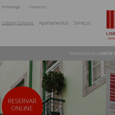
Homepage
Contactos
Lisbon Colours
Apartamentos
Serviços
"welcome to the
LISBON 