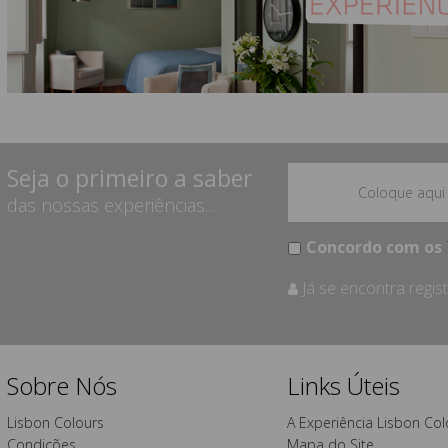
Seja o primeiro a saber
das nossas experiências...
Concordo com os
Já se encontra regi
Sobre Nós
Links Úteis
Lisbon Colours
A Experiência Lisbon Col
Condições
Mapa do Site